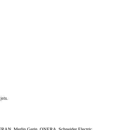
 jets.
AFRAN, Merlin Gerin, ONERA, Schneider Electric,