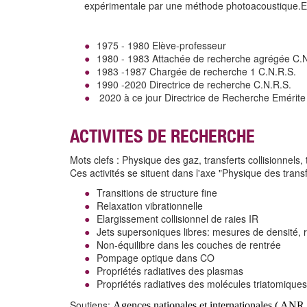
expérimentale par une méthode photoacoustique.El
1975 - 1980 Elève-professeur
1980 - 1983 Attachée de recherche agrégée C.N
1983 -1987 Chargée de recherche 1 C.N.R.S.
1990 -2020 Directrice de recherche C.N.R.S.
2020 à ce jour Directrice de Recherche Emérite
ACTIVITES DE RECHERCHE
Mots clefs : Physique des gaz, transferts collisionnels, 
Ces activités se situent dans l'axe "Physique des transf
Transitions de structure fine
Relaxation vibrationnelle
Elargissement collisionnel de raies IR
Jets supersoniques libres: mesures de densité, re
Non-équilibre dans les couches de rentrée
Pompage optique dans CO
Propriétés radiatives des plasmas
Propriétés radiatives des molécules triatomique
Soutiens:
Agences nationales et internationales ( 