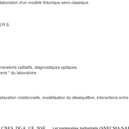
aboration d'un modèle théorique semi-classique.
.R.S.
transferts radiatifs, diagnostiques optiques.
erts " du laboratoire.
laxation rotationnelle, modélisation du déséquilibre, interactions entre
s
ANR, CNES, DGA, UE, NSF, …) et partenaires industriels (SNECMA/S