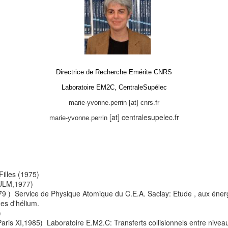
Directrice de Recherche Emérite CNRS
Laboratoire EM2C, CentraleSupélec
marie-yvonne.perrin [at] cnrs.fr
[at] centralesupelec.fr
marie-yvonne.perrin
illes (1975)
 ULM,1977)
 ) Service de Physique Atomique du C.E.A. Saclay: Etude , aux énergi
mes d'hélium.
)
ris XI,1985) Laboratoire E.M2.C: Transferts collisionnels entre nivea